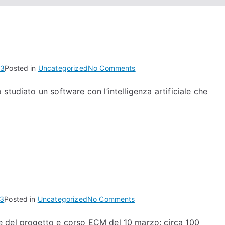
on
23
Posted in
Uncategorized
No Comments
Co.R.S.A
tudiato un software con l’intelligenza artificiale che
@
SKY
TG
24
on
23
Posted in
Uncategorized
No Comments
Co.R.S.A.
 del progetto e corso ECM del 10 marzo: circa 100
on