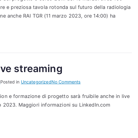
ore e preziosa tavola rotonda sul futuro della radiologia
the
news
casione anche RAI TGR (11 marzo 2023, ore 14:00) ha
ive streaming
on
3
Posted in
Uncategorized
No Comments
Co.R.S.A
on e formazione di progetto sarà fruibile anche in live
vs.
zo 2023. Maggiori informazioni su LinkedIn.com
COVID
in
live
streaming