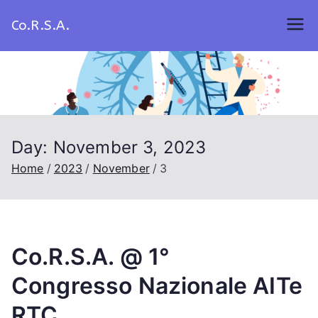
Skip
Co.R.S.A.
to
content
Day:
November 3, 2023
Home
2023
November
3
Co.R.S.A. @ 1°
Congresso Nazionale AITe
RTC